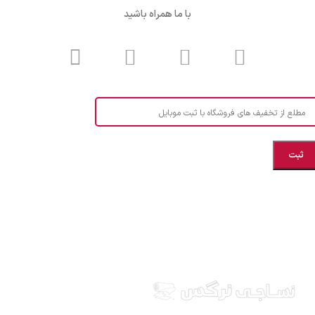
با ما همراه باشید
مطلع از تخفیف های فروشگاه با ثبت موبایل
مازندران، بهشهر، خیابان هنر، نساجی نرگس
ابراهیــــــم زاده اهــری 09999969256