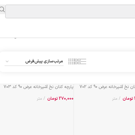
Showing 1–20 of 31 results
 نخ آشپرخانه عرض 90 کد 702
پارچه کتان نخ آشپرخانه عرض 90 کد 703
تومان
متر
270,000
تومان
متر