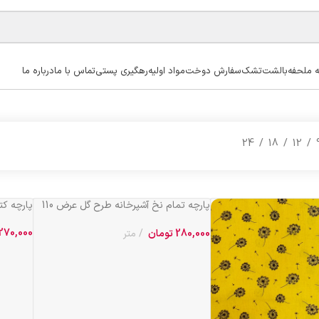
ه ملحفه
بالشت
تشک
سفارش دوخت
مواد اولیه
رهگیری پستی
تماس با ما
درباره ما
24
18
12
پارچه تمام نخ آشپرخانه طرح گل عرض 110
پارچه کتان
کد 171
270,000
280,000
تومان
متر