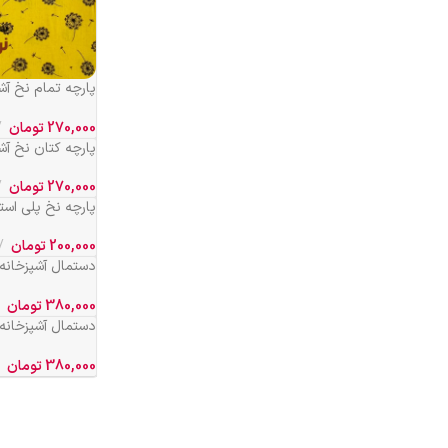
پارچه تمام نخ آ
90 کد 334
270,000
تومان
پارچه کتان نخ آشپرخان
270,000
تومان
پارچه نخ پلی است
عرض 90 کد 175
200,000
تومان
184
380,000
تومان
715
380,000
تومان