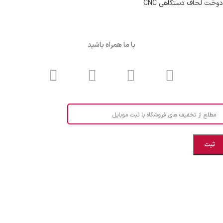
دوخت لحاف دستگاهی CNC
با ما همراه باشید
مطلع از تخفیف های فروشگاه با ثبت موبایل
مازندران، بهشهر، خیابان هنر، نساجی نرگس
ابراهیــــــم زاده اهــری 09999969256