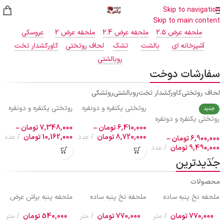
Skip to navigation
ارتباط با فروشگاه 09999969256
Skip to main content
ملحفه عرض 2.5
ملحفه عرض 2.4
ملحفه عرض 2
عروسکی
آشپزخانه ای
بالشت
تشک
لحاف روتختی
کاورکشدار تخت
روبالشتی
سفارشات دوخت
لحاف روتختی
کاورکشدار تخت
روبالشتی
روتشکی
روتختی یکنفره و دونفره
روتختی یکنفره و دونفره
جدید
نخ پنبه گلدار لیسبون کد
کتان نخ ترک گلدار کد
روتختی یکنفره و دونفره
595 و 596
269
6,410,000
تومان
–
7,348,000
تومان
–
نخ پنبه گلدار کد 659 و
8,720,000
تومان
عدد
10,162,000
تومان
عدد
660
6,900,000
تومان
–
9,490,000
تومان
عدد
جدیدترین
محصولات
ملحفه نخ پنبه ساده
ملحفه نخ پنبه ساده
ملحفه پنبه براش عرض
عرض 2.5 کد 748
عرض 2.5 کد 747
2.5 کد 285
770,000
تومان
متر
770,000
تومان
متر
540,000
تومان
متر