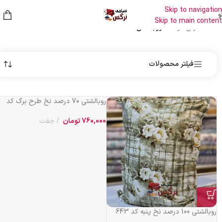
Skip to navigation
و
Skip to main content
خانه
/
سفارش دوخت
/
روبالشتی
فیلتر محصولات
روبالشتی 70 درصد نخ طرح برگ کد
207
760,000
تومان
جفت
روبالشتی 100 درصد نخ پنبه کد 643