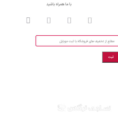
با ما همراه باشید
مطلع از تخفیف های فروشگاه با ثبت موبایل
مازندران، بهشهر، خیابان هنر، نساجی نرگس
ابراهیــــــم زاده اهــری 09999969256