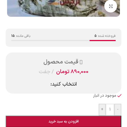
بزرگنمایی تصویر
فروخته شده:
5
باقی مانده:
15
قیمت محصول
890,000
تومان
جفت
انتخاب کنید:
موجود در انبار
+
-
افزودن به سبد خرید