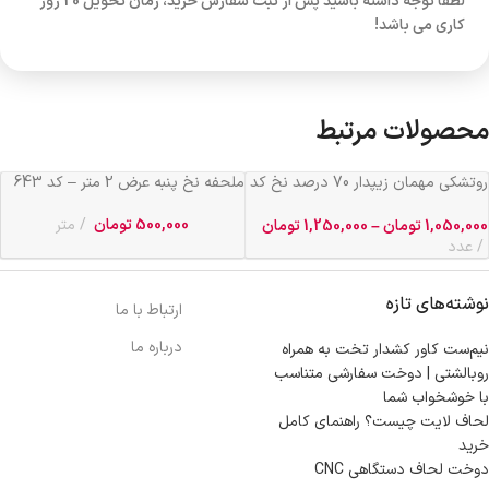
لطفا توجه داشته باشید پس از ثبت سفارش خرید، زمان تحویل 20 روز
کاری می باشد!
محصولات مرتبط
روتشکی مهمان زیپدار 70 درصد نخ کد
ملحفه نخ پنبه عرض 2 متر – کد 643
641
500,000
تومان
متر
1,050,000
تومان
–
1,250,000
تومان
عدد
نوشته‌های تازه
ارتباط با ما
درباره ما
نیم‌ست کاور کشدار تخت به همراه
روبالشتی | دوخت سفارشی متناسب
با خوشخواب شما
لحاف لایت چیست؟ راهنمای کامل
خرید
دوخت لحاف دستگاهی CNC