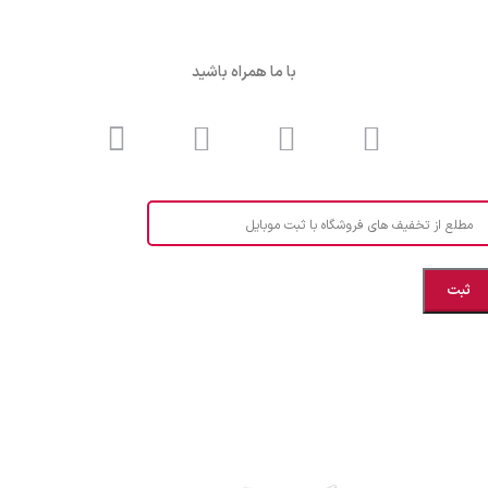
با ما همراه باشید
مطلع از تخفیف های فروشگاه با ثبت موبایل
مازندران، بهشهر، خیابان هنر، نساجی نرگس
ابراهیــــــم زاده اهــری 09999969256