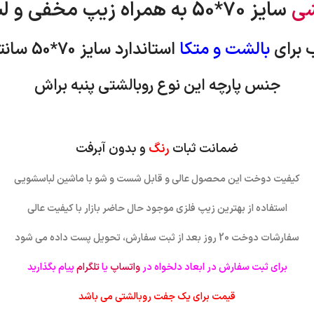
شی
سایز 70*50 به همراه زیپ مخفی و لبه دار
 برای
بالشت و متکا
استاندارد
سایز 70*50 سانتی متر
جنس پارچه این نوع روبالشتی پنبه براش
ضمانت ثبات
رنگ
و بدون آبرفت
کیفیت دوخت این محصول عالی و قابل شست و شو با ماشین لباسشویی
استفاده از بهترین زیپ فلزی موجود حال حاضر بازار با کیفیت عالی
سفارشات دوخت 20 روز بعد از ثبت سفارش، تحویل پست داده می شود
برای ثبت سفارش در ابعاد دلخواه در
واتساپ
یا
تلگرام
پیام بگذارید
قیمت برای یک جفت روبالشتی می باشد