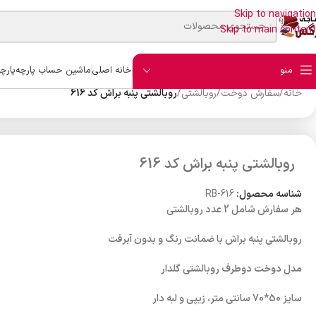
Skip to navigation
Skip to main content
منو
خانه اصلی
ماشین حساب پارچه
پارچ
خانه
/
سفارش دوخت
/
روبالشتی
/
روبالشتی پنبه براش کد 616
روبالشتی پنبه براش کد 616
شناسه محصول:
RB-616
هر سفارش شامل 2 عدد روبالشتی
روبالشتی پنبه براش با ضمانت رنگ و بدون آبرفت
مدل دوخت دوطرف روبالشتی گلدار
سایز 50*70 سانتی متر، زیپی و لبه دار