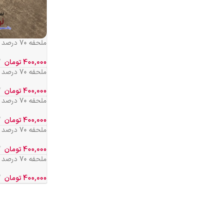
کد 737
400,000
تومان
ملحفه 70 درصد نخ ساده عرض 2 کد 319
400,000
تومان
582
400,000
تومان
577
400,000
تومان
590
400,000
تومان