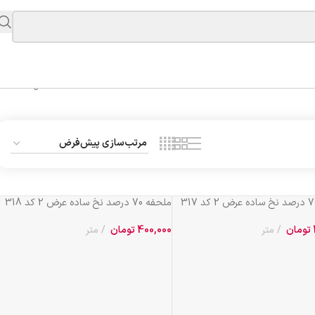
Showing 1–20 of 120 results
ملحفه 70 درصد نخ ساده عرض 2 کد 318
تومان
متر
400,000
تومان
متر