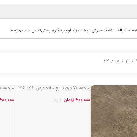
ه ملحفه
بالشت
تشک
سفارش دوخت
مواد اولیه
رهگیری پستی
تماس با ما
درباره ما
24
18
12
ملحفه 70 درصد نخ ساده عرض 2 کد 316
ملحفه 70 درصد نخ ساده عرض 2 کد 317
400,000
تومان
متر
400,000