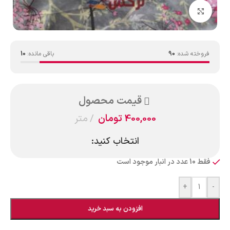
بزرگنمایی تصویر
فروخته شده:
90
باقی مانده:
10
قیمت محصول
400,000
تومان
متر
انتخاب کنید:
فقط 10 عدد در انبار موجود است
+
-
افزودن به سبد خرید