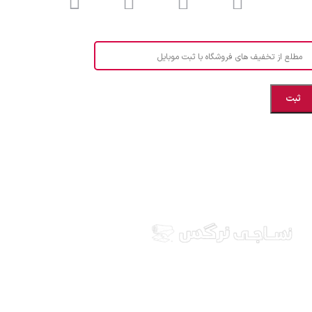
مطلع از تخفیف های فروشگاه با ثبت موبایل
مازندران، بهشهر، خیابان هنر، نساجی نرگس
ابراهیــــــم زاده اهــری 09999969256
نساجی نرگس در استان مازندران شهرستان بهشهر، ارائه
دهنده انواع پارچه ملحفه ایرانی و خارجی، آشپزخانه ای،
طرح های بچه گانه، انواع تشک یکنفره و دونفره، انواع
بالشت، انواع پتو یکنفره و دونفره، کالای خواب عروس، قبول