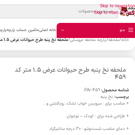
Skip to navigation
Skip to main content
منو
خانه اصلی
ماشین حساب پارچه
پارچ
خانه
/
ملحفه
/
پارچه ملحفه عروسکی
/
ملحفه نخ پنبه طرح حیوانات عرض 1.5 متر کد 459
ملحفه نخ پنبه طرح حیوانات عرض 1.5 متر کد
459
شناسه محصول:
PAr-459
برچسب:
نخ پنبه
+ مناسب برای : سرویس خواب تشک، روبالشتی و…
+ طراحی شده برای : کودک – نوجوان
+ دمای مناسب شست‌وشو : 30 درجه سانتیگراد