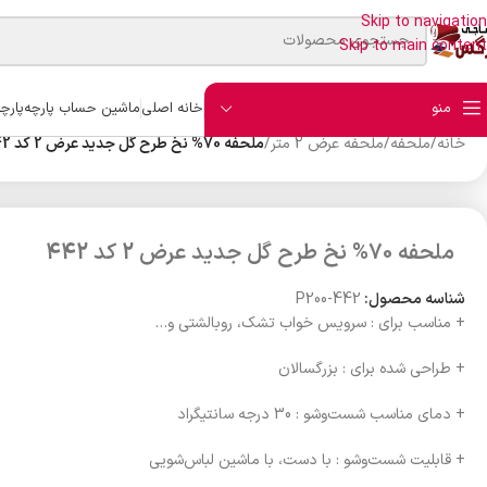
Skip to navigation
Skip to main content
منو
خانه اصلی
ماشین حساب پارچه
پارچ
خانه
/
ملحفه
/
ملحفه عرض 2 متر
/
ملحفه 70% نخ طرح گل جدید عرض 2 کد 442
ملحفه 70% نخ طرح گل جدید عرض 2 کد 442
شناسه محصول:
P200-442
+ مناسب برای : سرویس خواب تشک، روبالشتی و…
+ طراحی شده برای : بزرگسالان
+ دمای مناسب شست‌وشو : 30 درجه سانتیگراد
+ قابلیت شست‌وشو : با دست، با ماشین لباس‌شویی