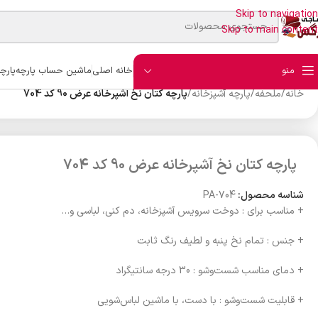
Skip to navigation
Skip to main content
منو
خانه اصلی
ماشین حساب پارچه
پارچ
خانه
/
ملحفه
/
پارچه آشپزخانه
/
پارچه کتان نخ آشپرخانه عرض 90 کد 704
پارچه کتان نخ آشپرخانه عرض 90 کد 704
شناسه محصول:
PA-704
+ مناسب برای : دوخت سرویس آشپزخانه، دم کنی، لباسی و…
+ جنس : تمام نخ پنبه و لطیف رنگ ثابت
+ دمای مناسب شست‌وشو : 30 درجه سانتیگراد
+ قابلیت شست‌وشو : با دست، با ماشین لباس‌شویی