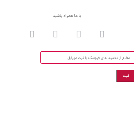
با ما همراه باشید
مطلع از تخفیف های فروشگاه با ثبت موبایل
مازندران، بهشهر، خیابان هنر، نساجی نرگس
ابراهیــــــم زاده اهــری 09999969256