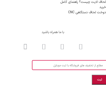
لحاف لایت چیست؟ راهنمای کامل
خرید
دوخت لحاف دستگاهی CNC
با ما همراه باشید
مطلع از تخفیف های فروشگاه با ثبت موبایل
مازندران، بهشهر، خیابان هنر، نساجی نرگس
ابراهیــــــم زاده اهــری 09999969256