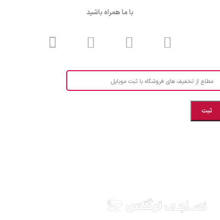
با ما همراه باشید
مطلع از تخفیف های فروشگاه با ثبت موبایل
مازندران، بهشهر، خیابان هنر، نساجی نرگس
ابراهیــــــم زاده اهــری 09999969256