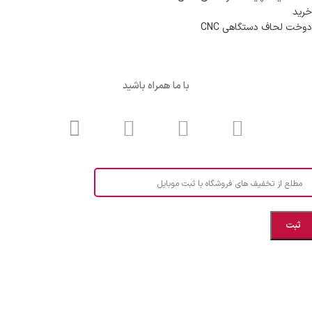
خرید
دوخت لحاف دستگاهی CNC
با ما همراه باشید
مطلع از تخفیف های فروشگاه با ثبت موبایل
مازندران، بهشهر، خیابان هنر، نساجی نرگس
ابراهیــــــم زاده اهــری 09999969256