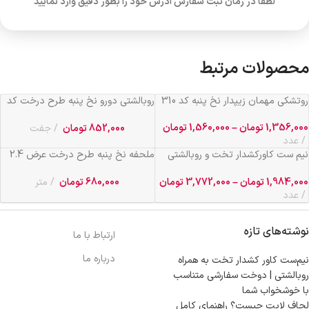
لطفا در زمان ثبت سفارش آدرس خود را بطور دقیق وارد نمایید
محصولات مرتبط
روتشکی مهمان زیپدار نخ پنبه کد 310
روبالشتی دورو نخ پنبه طرح درخت کد
310
1,356,000
تومان
–
1,560,000
تومان
852,000
تومان
جفت
عدد
نیم ست کاورکشدار تخت و روبالشتی
ملحفه نخ پنبه طرح درخت عرض 2.4
نخ پنبه طرح جنگل
کد 310
1,984,000
تومان
–
3,772,000
تومان
680,000
تومان
متر
عدد
نوشته‌های تازه
ارتباط با ما
درباره ما
نیم‌ست کاور کشدار تخت به همراه
روبالشتی | دوخت سفارشی متناسب
با خوشخواب شما
لحاف لایت چیست؟ راهنمای کامل