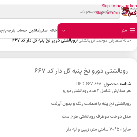
Skip to navigation
Skip to main content
منو
خانه اصلی
ماشین حساب پارچه
پارچ
خانه
/
سفارش دوخت
/
روبالشتی
/
روبالشتی دورو نخ پنبه گل دار کد 667
روبالشتی دورو نخ پنبه گل دار کد 667
شناسه محصول:
RBD-667-668
هر سفارش شامل 2 عدد روبالشتی دورو
روبالشتی نخ پنبه با ضمانت رنگ و بدون آبرفت
مدل دوخت دوطرف روبالشتی طرح ست
سایز 50*70 سانتی متر، زیپی و لبه دار