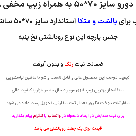
دورو سایز 70*50 به همراه زیپ مخفی و لبه دار
 برای
بالشت و متکا
استاندارد
سایز 70*50 سانتی متر
جنس پارچه این نوع روبالشتی نخ پنبه
ضمانت ثبات
رنگ
و بدون آبرفت
کیفیت دوخت این محصول عالی و قابل شست و شو با ماشین لباسشویی
استفاده از بهترین زیپ فلزی موجود حال حاضر بازار با کیفیت عالی
سفارشات دوخت 20 روز بعد از ثبت سفارش، تحویل پست داده می شود
برای ثبت سفارش در ابعاد دلخواه در
واتساپ
یا
تلگرام
پیام بگذارید
قیمت برای یک جفت روبالشتی می باشد