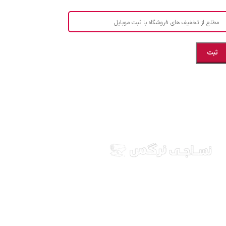
مطلع از تخفیف های فروشگاه با ثبت موبایل
مازندران، بهشهر، خیابان هنر، نساجی نرگس
ابراهیــــــم زاده اهــری 09999969256
نساجی نرگس در استان مازندران شهرستان بهشهر، ارائه
دهنده انواع پارچه ملحفه ایرانی و خارجی، آشپزخانه ای،
طرح های بچه گانه، انواع تشک یکنفره و دونفره، انواع
بالشت، انواع پتو یکنفره و دونفره، کالای خواب عروس، قبول
انواع سفارشات دوخت و... ارسال به سراسر کشور