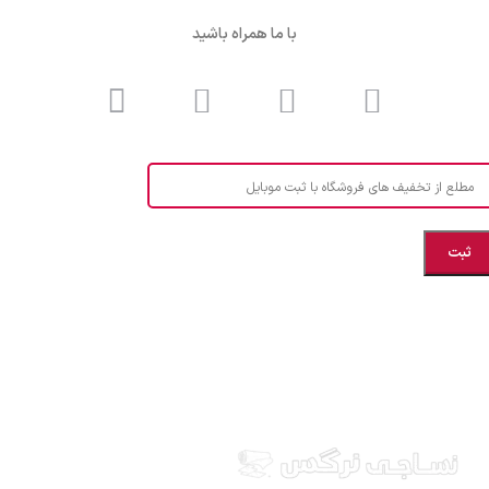
با ما همراه باشید
مطلع از تخفیف های فروشگاه با ثبت موبایل
مازندران، بهشهر، خیابان هنر، نساجی نرگس
ابراهیــــــم زاده اهــری 09999969256