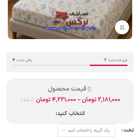
بزرگنمایی تصویر
فروخته شده:
2
باقی مانده:
4
قیمت محصول
2,181,000
تومان
–
4,221,000
تومان
عدد
انتخاب کنید:
تخت