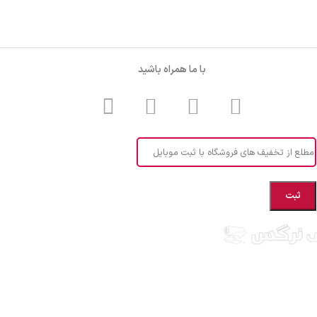
با ما همراه باشید
مطلع از تخفیف های فروشگاه با ثبت موبایل
ستان مازندران شهرستان بهشهر، ارائه دهنده انواع پارچه ملحفه ایرانی و خارجی،
ح های بچه گانه، انواع تشک یکنفره و دونفره، انواع بالشت، انواع پتو یکنفره و
واب عروس، قبول انواع سفارشات دوخت و... ارسال به سراسر کشور