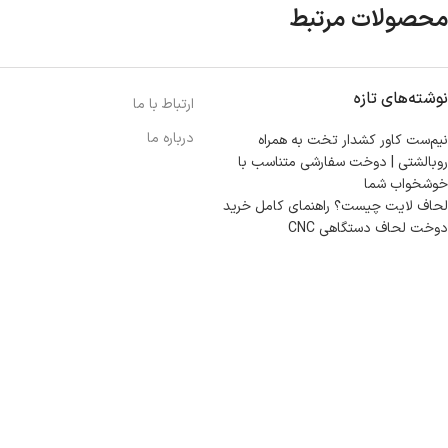
محصولات مرتبط
نوشته‌های تازه
ارتباط با ما
درباره ما
نیم‌ست کاور کشدار تخت به همراه
روبالشتی | دوخت سفارشی متناسب با
خوشخواب شما
لحاف لایت چیست؟ راهنمای کامل خرید
دوخت لحاف دستگاهی CNC
مازندران، بهشهر، خیابان هنر، نساجی نرگس
ابراهیــــــم زاده اهــری 09999969256