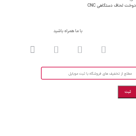
دوخت لحاف دستگاهی CNC
با ما همراه باشید
مطلع از تخفیف های فروشگاه با ثبت موبایل
مازندران، بهشهر، خیابان هنر، نساجی نرگس
ابراهیــــــم زاده اهــری 09999969256