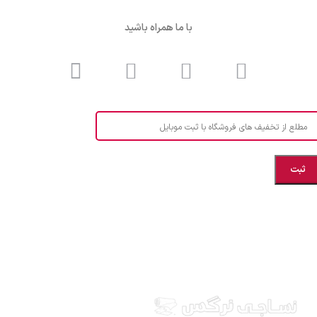
با ما همراه باشید
مطلع از تخفیف های فروشگاه با ثبت موبایل
مازندران، بهشهر، خیابان هنر، نساجی نرگس
ابراهیــــــم زاده اهــری 09999969256