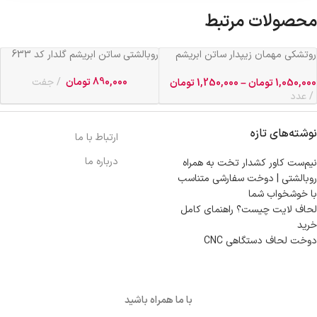
محصولات مرتبط
روتشکی مهمان زیپدار ساتن ابریشم
روبالشتی ساتن ابریشم گلدار کد 633
عرض 2 کد 633
890,000
تومان
جفت
1,050,000
تومان
–
1,250,000
تومان
عدد
نوشته‌های تازه
ارتباط با ما
درباره ما
نیم‌ست کاور کشدار تخت به همراه
روبالشتی | دوخت سفارشی متناسب
با خوشخواب شما
لحاف لایت چیست؟ راهنمای کامل
خرید
دوخت لحاف دستگاهی CNC
با ما همراه باشید