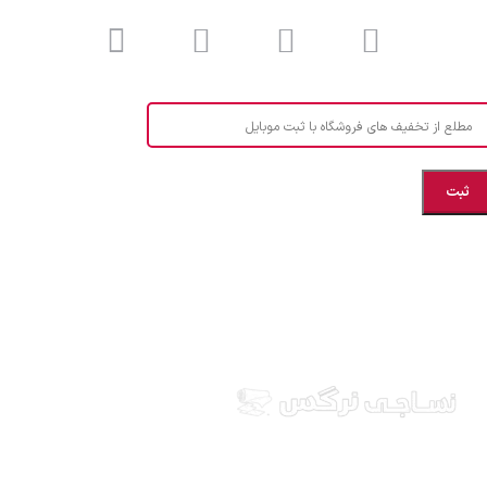
مطلع از تخفیف های فروشگاه با ثبت موبایل
مازندران، بهشهر، خیابان هنر، نساجی نرگس
ابراهیــــــم زاده اهــری 09999969256
نساجی نرگس در استان مازندران شهرستان بهشهر، ارائه
دهنده انواع پارچه ملحفه ایرانی و خارجی، آشپزخانه ای،