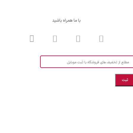
با ما همراه باشید
مطلع از تخفیف های فروشگاه با ثبت موبایل
مازندران، بهشهر، خیابان هنر، نساجی نرگس
ابراهیــــــم زاده اهــری 09999969256