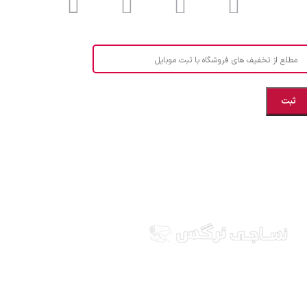
مطلع از تخفیف های فروشگاه با ثبت موبایل
مازندران، بهشهر، خیابان هنر، نساجی نرگس
ابراهیــــــم زاده اهــری 09999969256
نساجی نرگس در استان مازندران شهرستان بهشهر، ارائه
دهنده انواع پارچه ملحفه ایرانی و خارجی، آشپزخانه ای،
طرح های بچه گانه، انواع تشک یکنفره و دونفره، انواع
بالشت، انواع پتو یکنفره و دونفره، کالای خواب عروس، قبول