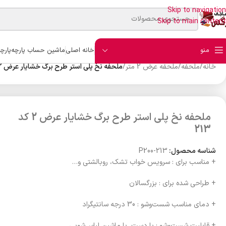
Skip to navigation
Skip to main content
منو
خانه اصلی
ماشین حساب پارچه
پارچ
خانه
/
ملحفه
/
ملحفه عرض 2 متر
/
ملحفه نخ پلی استر طرح برگ خشایار عرض 2 کد 213
ملحفه نخ پلی استر طرح برگ خشایار عرض 2 کد
213
شناسه محصول:
P200-213
+ مناسب برای : سرویس خواب تشک، روبالشتی و…
+ طراحی شده برای : بزرگسالان
+ دمای مناسب شست‌وشو : 30 درجه سانتیگراد
+ قابلیت شست‌وشو : با دست، با ماشین لباس‌شویی