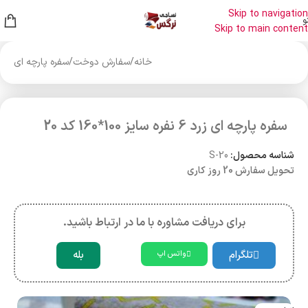
Skip to navigation
و
Skip to main content
خانه
/
سفارش دوخت
/
سفره پارچه ای
سفره پارچه ای زرد 6 نفره سایز 100*160 کد 20
شناسه محصول:
S-20
تحویل سفارش 20 روز کاری
برای دریافت مشاوره با ما در ارتباط باشید.
تلگرام
بله
واتس اپ