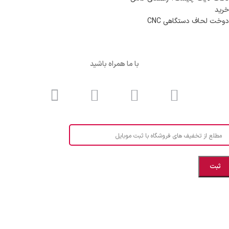
خرید
دوخت لحاف دستگاهی CNC
با ما همراه باشید
مطلع از تخفیف های فروشگاه با ثبت موبایل
مازندران، بهشهر، خیابان هنر، نساجی نرگس
ابراهیــــــم زاده اهــری 09999969256