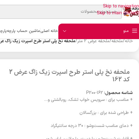
Skip to navigation
Skip to main content
منو
خانه اصلی
ماشین حساب پارچه
پارچ
خانه
/
ملحفه
/
ملحفه عرض 2 متر
/
ملحفه نخ پلی استر طرح اسپرت زیگ زاگ عرض 2 کد 
ملحفه نخ پلی استر طرح اسپرت زیگ زاگ عرض 2
کد 162
شناسه محصول:
P200-162
+ مناسب برای : سرویس خواب تشک، روبالشتی و…
+ طراحی شده برای : بزرگسالان
+ دمای مناسب شست‌وشو : 30 درجه سانتیگراد
+ قابلیت شست‌وشو : با دست، با ماشین لباس‌شویی