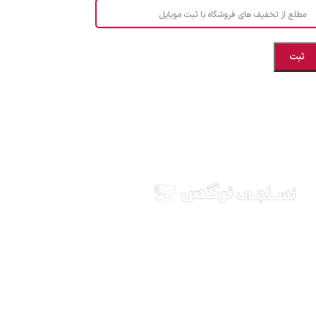
مطلع از تخفیف های فروشگاه با ثبت موبایل
مازندران، بهشهر، خیابان هنر، نساجی نرگس
ابراهیــــــم زاده اهــری 09999969256
نساجی نرگس در استان مازندران شهرستان بهشهر، ارائه
دهنده انواع پارچه ملحفه ایرانی و خارجی، آشپزخانه ای،
طرح های بچه گانه، انواع تشک یکنفره و دونفره، انواع
بالشت، انواع پتو یکنفره و دونفره، کالای خواب عروس، قبول
انواع سفارشات دوخت و... ارسال به سراسر کشور