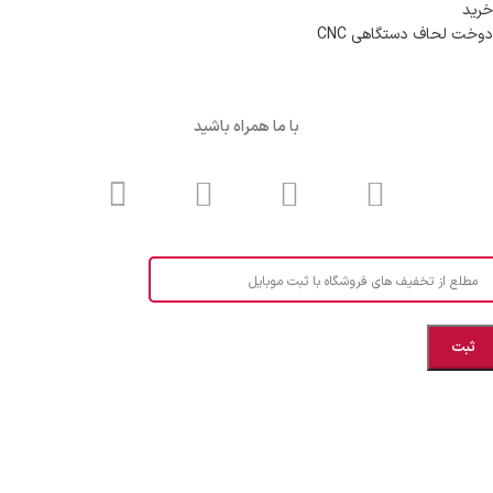
خرید
دوخت لحاف دستگاهی CNC
با ما همراه باشید
مطلع از تخفیف های فروشگاه با ثبت موبایل
مازندران، بهشهر، خیابان هنر، نساجی نرگس
ابراهیــــــم زاده اهــری 09999969256