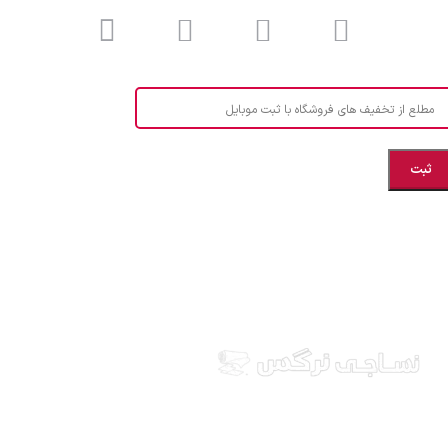
مطلع از تخفیف های فروشگاه با ثبت موبایل
مازندران، بهشهر، خیابان هنر، نساجی نرگس
ابراهیــــــم زاده اهــری 09999969256
نساجی نرگس در استان مازندران شهرستان بهشهر، ارائه
دهنده انواع پارچه ملحفه ایرانی و خارجی، آشپزخانه ای،
طرح های بچه گانه، انواع تشک یکنفره و دونفره، انواع