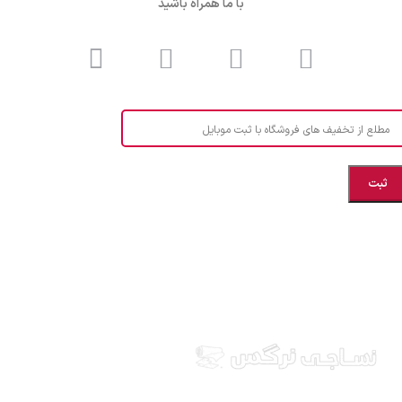
با ما همراه باشید
مطلع از تخفیف های فروشگاه با ثبت موبایل
مازندران، بهشهر، خیابان هنر، نساجی نرگس
ابراهیــــــم زاده اهــری 09999969256
نساجی نرگس در استان مازندران شهرستان بهشهر، ارائه