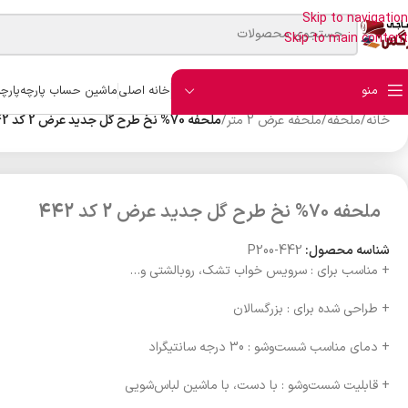
Skip to navigation
Skip to main content
منو
خانه اصلی
ماشین حساب پارچه
پارچ
خانه
/
ملحفه
/
ملحفه عرض 2 متر
/
ملحفه 70% نخ طرح گل جدید عرض 2 کد 442
ملحفه 70% نخ طرح گل جدید عرض 2 کد 442
شناسه محصول:
P200-442
+ مناسب برای : سرویس خواب تشک، روبالشتی و…
+ طراحی شده برای : بزرگسالان
+ دمای مناسب شست‌وشو : 30 درجه سانتیگراد
+ قابلیت شست‌وشو : با دست، با ماشین لباس‌شویی