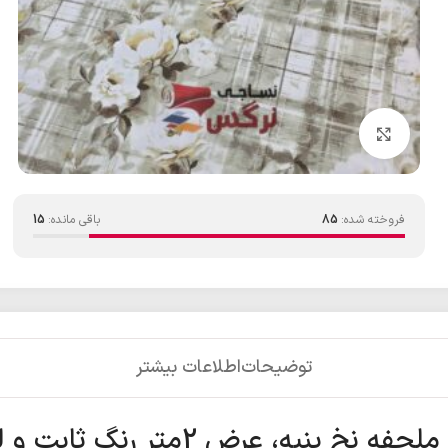
بزرگنمایی تصویر
فروخته شده:
85
باقی مانده:
15
توضیحات
اطلاعات بیشتر
فه نخ پنبه، عرض 2متر رنگ ثابت و لطیف