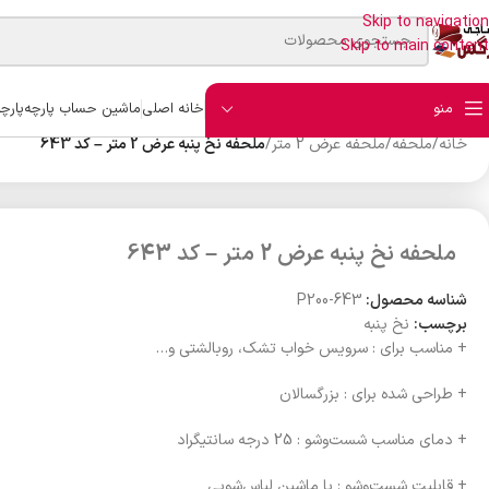
Skip to navigation
Skip to main content
منو
خانه اصلی
ماشین حساب پارچه
پارچ
خانه
/
ملحفه
/
ملحفه عرض 2 متر
/
ملحفه نخ پنبه عرض 2 متر – کد 643
ملحفه نخ پنبه عرض 2 متر – کد 643
شناسه محصول:
P200-643
برچسب:
نخ پنبه
+ مناسب برای : سرویس خواب تشک، روبالشتی و…
+ طراحی شده برای : بزرگسالان
+ دمای مناسب شست‌وشو : 25 درجه سانتیگراد
+ قابلیت شست‌وشو : با ماشین لباس‌شویی