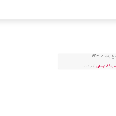
890,0
تومان
جفت