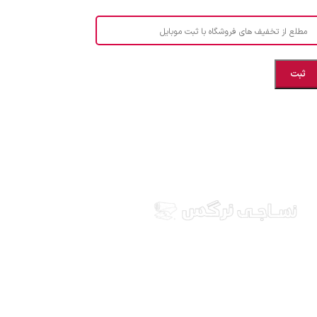
مطلع از تخفیف های فروشگاه با ثبت موبایل
مازندران، بهشهر، خیابان هنر، نساجی نرگس
ابراهیــــــم زاده اهــری 09999969256
نساجی نرگس در استان مازندران شهرستان بهشهر، ارائه
دهنده انواع پارچه ملحفه ایرانی و خارجی، آشپزخانه ای،
طرح های بچه گانه، انواع تشک یکنفره و دونفره، انواع
بالشت، انواع پتو یکنفره و دونفره، کالای خواب عروس، قبول
انواع سفارشات دوخت و... ارسال به سراسر کشور