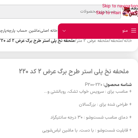
Skip to navigation
Skip to main content
منو
خانه اصلی
ماشین حساب پارچه
پارچ
خانه
/
ملحفه
/
ملحفه عرض 2 متر
/
ملحفه نخ پلی استر طرح برگ عرض 2 کد 220
ملحفه نخ پلی استر طرح برگ عرض 2 کد 220
شناسه محصول:
P200-220
+ مناسب برای : سرویس خواب تشک، روبالشتی و…
+ طراحی شده برای : بزرگسالان
+ دمای مناسب شست‌وشو : 30 درجه سانتیگراد
+ قابلیت شست‌وشو : با دست، با ماشین لباس‌شویی