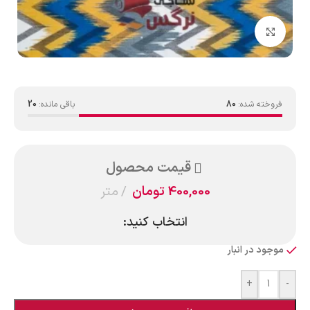
بزرگنمایی تصویر
فروخته شده:
80
باقی مانده:
20
قیمت محصول
400,000
تومان
متر
انتخاب کنید:
موجود در انبار
+
-