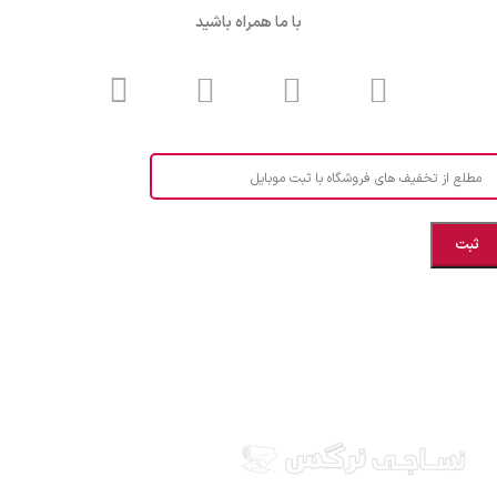
با ما همراه باشید
مطلع از تخفیف های فروشگاه با ثبت موبایل
مازندران، بهشهر، خیابان هنر، نساجی نرگس
ابراهیــــــم زاده اهــری 09999969256