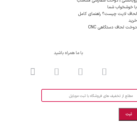
روبالشتی | دوخت سفارشی متناسب
با خوشخواب شما
لحاف لایت چیست؟ راهنمای کامل
خرید
دوخت لحاف دستگاهی CNC
با ما همراه باشید
مطلع از تخفیف های فروشگاه با ثبت موبایل
مازندران، بهشهر، خیابان هنر، نساجی نرگس