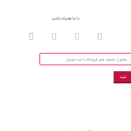
با ما همراه باشید
مطلع از تخفیف های فروشگاه با ثبت موبایل
مازندران، بهشهر، خیابان هنر، نساجی نرگس
ابراهیــــــم زاده اهــری 09999969256