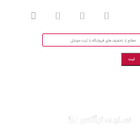
مطلع از تخفیف های فروشگاه با ثبت موبایل
مازندران، بهشهر، خیابان هنر، نساجی نرگس
ابراهیــــــم زاده اهــری 09999969256
نساجی نرگس در استان مازندران شهرستان بهشهر، ارائه
دهنده انواع پارچه ملحفه ایرانی و خارجی، آشپزخانه ای،