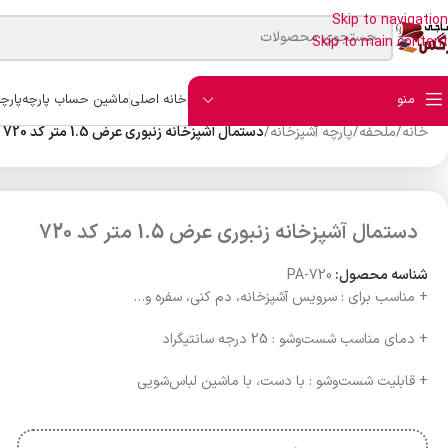
Skip to navigation
Skip to main content
منو
خانه اصلی
ماشین حساب پارچه
پارچ
خانه
/
ملحفه
/
پارچه آشپزخانه
/
دستمال آشپزخانه زنبوری عرض 1.5 متر کد 720
دستمال آشپزخانه زنبوری عرض 1.5 متر کد 720
شناسه محصول:
PA-720
+ مناسب برای : سرویس آشپزخانه، دم کنی، سفره و…
+ دمای مناسب شست‌وشو : 25 درجه سانتیگراد
+ قابلیت شست‌وشو : با دست، با ماشین لباس‌شویی