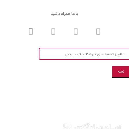
با ما همراه باشید
مطلع از تخفیف های فروشگاه با ثبت موبایل
مازندران، بهشهر، خیابان هنر، نساجی نرگس
ابراهیــــــم زاده اهــری 09999969256