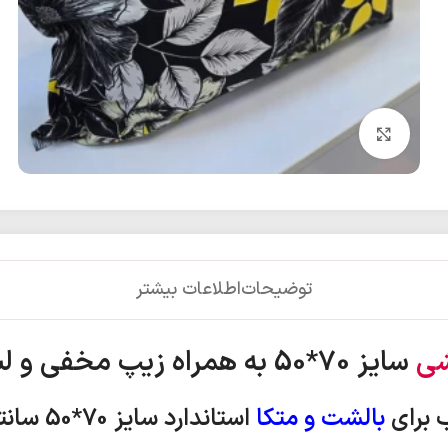
بزرگنمایی تصویر
توضیحات
اطلاعات بیشتر
شی
سایز 70*50 به همراه زیپ مخفی و لبه دار
 برای
بالشت و متکا
استاندارد
سایز 70*50 سانتی متر