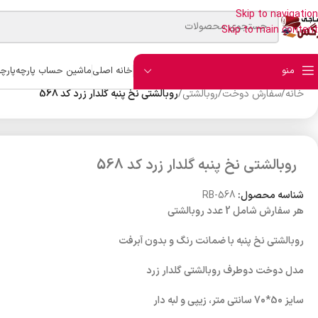
Skip to navigation
Skip to main content
منو
خانه اصلی
ماشین حساب پارچه
پارچ
خانه
/
سفارش دوخت
/
روبالشتی
/
روبالشتی نخ پنبه گلدار زرد کد 568
روبالشتی نخ پنبه گلدار زرد کد 568
شناسه محصول:
RB-568
هر سفارش شامل 2 عدد روبالشتی
روبالشتی نخ پنبه با ضمانت رنگ و بدون آبرفت
مدل دوخت دوطرف روبالشتی گلدار زرد
سایز 50*70 سانتی متر، زیپی و لبه دار