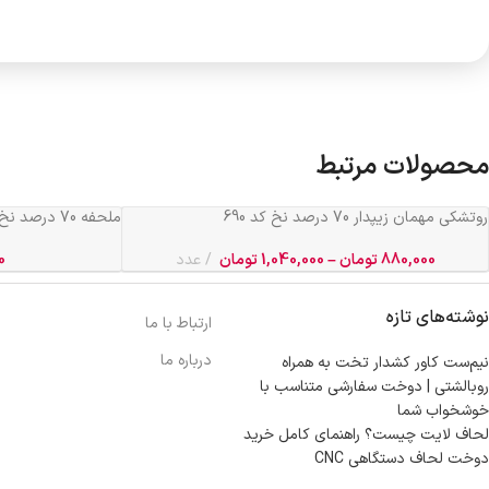
محصولات مرتبط
روتشکی مهمان زیپدار 70 درصد نخ کد 690
ملحفه 70 درصد نخ طرح گل عرض 2 کد 693
880,000
تومان
–
1,040,000
تومان
عدد
0
نوشته‌های تازه
ارتباط با ما
درباره ما
نیم‌ست کاور کشدار تخت به همراه
روبالشتی | دوخت سفارشی متناسب با
خوشخواب شما
لحاف لایت چیست؟ راهنمای کامل خرید
دوخت لحاف دستگاهی CNC