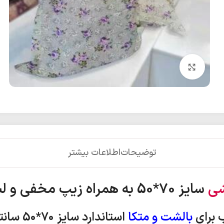
بزرگنمایی تصویر
توضیحات
اطلاعات بیشتر
شی
سایز 70*50 به همراه زیپ مخفی و لبه دار
 برای
بالشت و متکا
استاندارد
سایز 70*50 سانتی متر