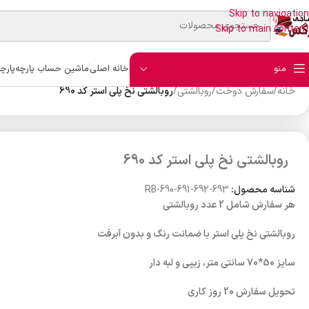
Skip to navigation
Skip to main content
منو
خانه اصلی
ماشین حساب پارچه
پارچ
خانه
/
سفارش دوخت
/
روبالشتی
/
روبالشتی نخ پلی استر کد 690
روبالشتی نخ پلی استر کد 690
شناسه محصول:
RB-690-691-692-693
هر سفارش شامل 2 عدد روبالشتی
روبالشتی نخ پلی استر با ضمانت رنگ و بدون آبرفت
سایز 50*70 سانتی متر، زیپی و لبه دار
تحویل سفارش 20 روز کاری