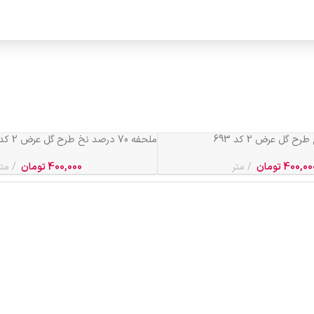
ملحفه 70 درصد نخ طرح گل عرض 2 کد 691
400,00
تومان
متر
400,000
تومان
متر