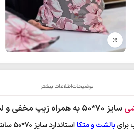
بزرگنمایی تصویر
توضیحات
اطلاعات بیشتر
شی
سایز 70*50 به همراه زیپ مخفی و لبه دار
 برای
بالشت و متکا
استاندارد
سایز 70*50 سانتی متر