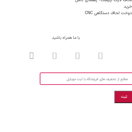
لحاف لایت چیست؟ راهنمای کامل
خرید
دوخت لحاف دستگاهی CNC
با ما همراه باشید
مطلع از تخفیف های فروشگاه با ثبت موبایل
مازندران، بهشهر، خیابان هنر، نساجی نرگس
ابراهیــــــم زاده اهــری 09999969256