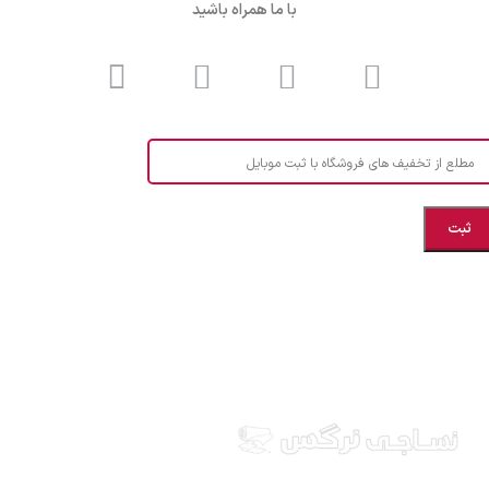
با ما همراه باشید
مطلع از تخفیف های فروشگاه با ثبت موبایل
مازندران، بهشهر، خیابان هنر، نساجی نرگس
ابراهیــــــم زاده اهــری 09999969256
نساجی نرگس در استان مازندران شهرستان بهشهر، ارائه