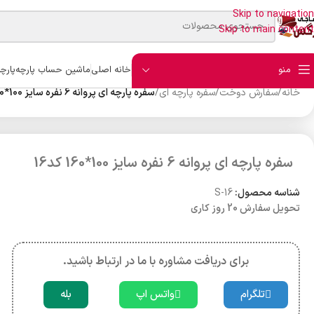
Skip to navigation
Skip to main content
منو
خانه اصلی
ماشین حساب پارچه
پارچ
خانه
/
سفارش دوخت
/
سفره پارچه ای
/
سفره پارچه ای پروانه 6 نفره سایز 100*160 کد16
سفره پارچه ای پروانه 6 نفره سایز 100*160 کد16
شناسه محصول:
S-16
تحویل سفارش 20 روز کاری
برای دریافت مشاوره با ما در ارتباط باشید.
تلگرام
واتس اپ
بله