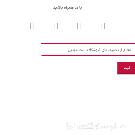
با ما همراه باشید
مطلع از تخفیف های فروشگاه با ثبت موبایل
مازندران، بهشهر، خیابان هنر، نساجی نرگس
ابراهیــــــم زاده اهــری 09999969256